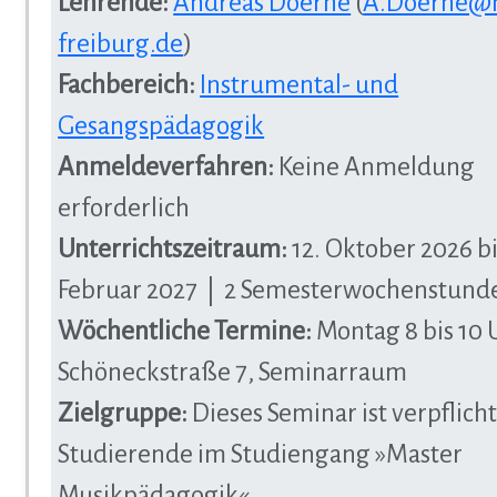
Lehrende:
Andreas Doerne
(
A.Doerne@
freiburg.de
)
Fachbereich:
Instrumental- und
Gesangspädagogik
Anmeldeverfahren:
Keine Anmeldung
erforderlich
Unterrichtszeitraum:
12. Oktober 2026 bi
Februar 2027 | 2 Semesterwochenstund
Wöchentliche Termine:
Montag 8 bis 10 
Schöneckstraße 7, Seminarraum
Zielgruppe:
Dieses Seminar ist verpflich
Studierende im Studiengang »Master
Musikpädagogik«