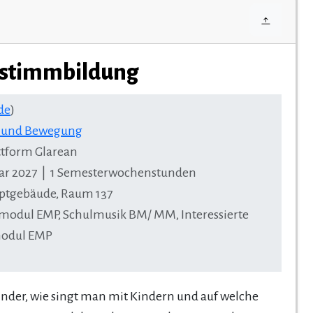
erstimmbildung
de
)
k und Bewegung
tform Glarean
ruar 2027 | 1 Semesterwochenstunden
uptgebäude, Raum 137
modul EMP, Schulmusik BM/ MM, Interessierte
lmodul EMP
Kinder, wie singt man mit Kindern und auf welche