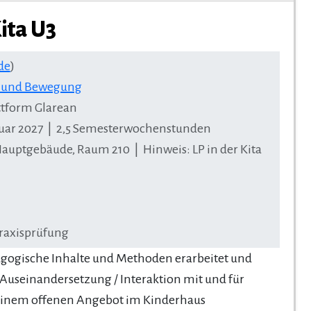
ita U3
de
)
k und Bewegung
tform Glarean
bruar 2027 | 2,5 Semesterwochenstunden
 Hauptgebäude, Raum 210 | Hinweis: LP in der Kita
raxisprüfung
ogische Inhalte und Methoden erarbeitet und
e Auseinandersetzung / Interaktion mit und für
n einem offenen Angebot im Kinderhaus