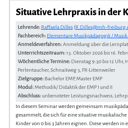
Situative Lehrpraxis in der K
Lehrende:
Raffaela Dilles
(
R.Dilles@mh-freiburg.
Fachbereich:
Elementare Musikpädagogik / Musi
Anmeldeverfahren:
Anmeldung über die Lernplat
Unterrichtszeitraum:
13. Oktober 2026 bis 16. Fe
Wöchentliche Termine:
Dienstag 9:30 bis 12 Uhr,
Perlentaucher, Schnaitweg 3, FR-Littenweiler
Zielgruppe:
Bachelor EMP, Master EMP
Modul:
Methodik/ Didaktik der EMP I und II
Abschluss:
unbenoteter Leistungsnachweis, Lehrp
In diesem Seminar werden gemeinsam musikpädag
gesammelt, die sich für eine situative musikalisch
Kinder von 0 bis 3 Jahren eignen. Diese werden i