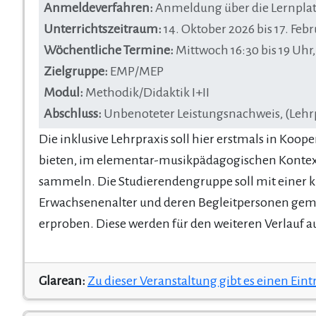
Anmeldeverfahren:
Anmeldung über die Lernplat
Unterrichtszeitraum:
14. Oktober 2026 bis 17. Fe
Wöchentliche Termine:
Mittwoch 16:30 bis 19 Uh
Zielgruppe:
EMP/MEP
Modul:
Methodik/Didaktik I+II
Abschluss:
Unbenoteter Leistungsnachweis, (Lehr
Die inklusive Lehrpraxis soll hier erstmals in Koop
bieten, im elementar-musikpädagogischen Konte
sammeln. Die Studierendengruppe soll mit einer 
Erwachsenenalter und deren Begleitpersonen ge
erproben. Diese werden für den weiteren Verlauf au
Glarean:
Zu dieser Veranstaltung gibt es einen Eint