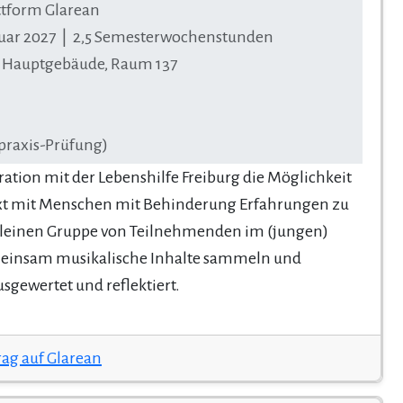
tform Glarean
bruar 2027 | 2,5 Semesterwochenstunden
r, Hauptgebäude, Raum 137
praxis-Prüfung)
eration mit der Lebenshilfe Freiburg die Möglichkeit
xt mit Menschen mit Behinderung Erfahrungen zu
kleinen Gruppe von Teilnehmenden im (jungen)
meinsam musikalische Inhalte sammeln und
sgewertet und reflektiert.
rag auf Glarean