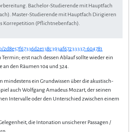
vorbereitung. Bachelor-Studierende mit Hauptfach
fach). Master-Studierende mit Hauptfach Dirigieren
s Korrepetition (Pflichtnebenfach).
/p/2d8e57f67336d2e138c393af67233337-604781
ermin; erst nach dessen Ablauf sollte wieder ein
e an den Räumen 104 und 324.
n mindestens ein Grundwissen über die akustisch-
spiel auch Wolfgang Amadeus Mozart, der seinen
nen Intervalle oder den Unterschied zwischen einem
elegenheit, die Intonation unsicherer Passagen /
ern.