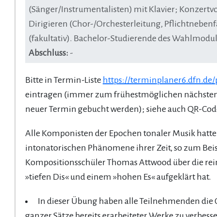
(Sänger/Instrumentalisten) mit Klavier; Konzert
Dirigieren (Chor-/Orchesterleitung, Pflichtneben
(fakultativ). Bachelor-Studierende des Wahlmodul
Abschluss:
-
Bitte in Termin-Liste
https://terminplaner6.dfn.de
eintragen (immer zum frühestmöglichen nächsten T
neuer Termin gebucht werden); siehe auch QR-Cod
Alle Komponisten der Epochen tonaler Musik hatte
intonatorischen Phänomene ihrer Zeit, so zum Bei
Kompositionsschüler Thomas Attwood über die rei
»tiefen Dis« und einem »hohen Es« aufgeklärt hat.
In dieser Übung haben alle Teilnehmenden die G
ganzer Sätze bereits erarbeiteter Werke zu verbess