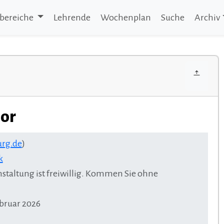
bereiche
Lehrende
Wochenplan
Suche
Archiv
lor
rg.de
)
k
staltung ist freiwillig. Kommen Sie ohne
ebruar 2026