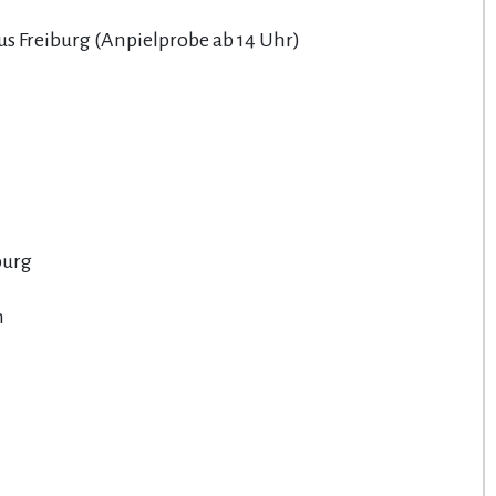
s Freiburg (Anpielprobe ab 14 Uhr)
burg
n