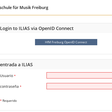
chule für Musik Freiburg
Login to ILIAS via OpenID Connect
HfM Freiburg OpenID Connect
entrada a ILIAS
Usuario
*
contraseña
*
*
Requerido