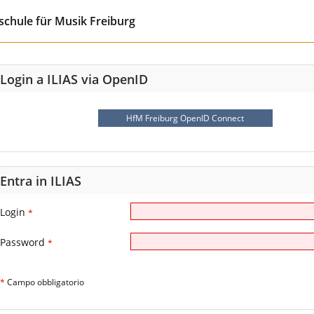
chule für Musik Freiburg
Login a ILIAS via OpenID
HfM Freiburg OpenID Connect
Entra in ILIAS
Login
*
Password
*
*
Campo obbligatorio