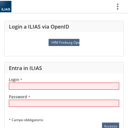
Mostra
di
più
Login a ILIAS via OpenID
HfM Freiburg OpenID Connect
Entra in ILIAS
Login
*
Password
*
*
Campo obbligatorio