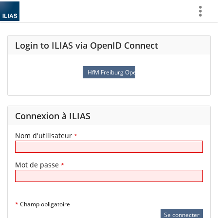
Afficher
plus
Login to ILIAS via OpenID Connect
HfM Freiburg OpenID Connect
Connexion à ILIAS
Nom d'utilisateur
*
Mot de passe
*
*
Champ obligatoire