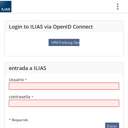
Show
More
Login to ILIAS via OpenID Connect
HfM Freiburg OpenID Connect
entrada a ILIAS
Usuario
*
contraseña
*
*
Requerido